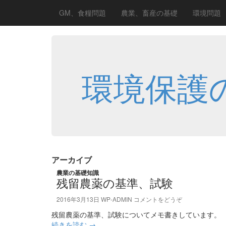
GM、食糧問題
農業、畜産の基礎
環境問題
環境保護
アーカイブ
農業の基礎知識
残留農薬の基準、試験
2016年3月13日
WP-ADMIN
コメントをどうぞ
残留農薬の基準、試験についてメモ書きしています。
続きを読む
→