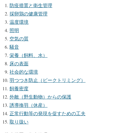
防疫措置と衛生管理
採卵鶏の健康管理
温度環境
照明
空気の質
騒音
栄養（飼料、水）
床の表面
社会的な環境
羽つつき防止（ビークトリミング）
飼養密度
外敵（野生動物）からの保護
誘導換羽（休産）
正常行動等の発現を促すための工夫
取り扱い