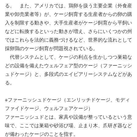
る。 また、アメリカでは、鶏卵を扱う主要企業（外食産
業や卸売業者等）が、ケージ飼育する生産者からの卵の購
入を制限する動きや、大手生産者がケージ飼育から平飼い
などに転換するといった動きが増え、さらにいくつかの州
ではこれらを法的に義務づけるなど、世界的な流れとして
採卵鶏のケージ飼育が問題視されている。
代替システムとして、ケージの利点を生かしつつ巣箱な
どの設備を備えたウェルフェア型のケージ（ファーニッシ
ュドケージ）と、多段式のエイビアリーシステムなどがあ
る。
※ファーニッシュドケージ（エンリッチドケージ、モディ
ファイドケージ、ウェルフェアケージ）
ファーニッシュドとは、家具や設備が整っているという意
味で、ここでは巣箱や砂浴び場、止まり木、爪研ぎ器など
が備わったケージのことを指す。