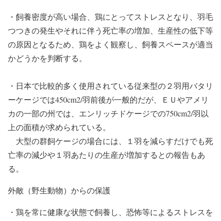
・飼養密度が高い場合、鶏にとってストレスとなり、羽毛
つつきの発生やそれに伴う死亡率の増加、生産性の低下等
の原因となるため、鶏をよく観察し、飼養スペースが適当
かどうかを判断する。
・日本で比較的多く使用されている従来型の２羽用バタリ
ーケージでは450cm2/羽前後が一般的だが、ＥＵやアメリ
カの一部の州では、エンリッチドケージでの750cm2/羽以
上の面積が求められている。
大型の群飼ケージの場合には、１羽を減らすだけでも死
亡率の減少や１羽あたりの生産が増加するとの報告もあ
る。
外敵（野生動物）からの保護
・鶏を常に健康な状態で飼養し、恐怖等によるストレスを