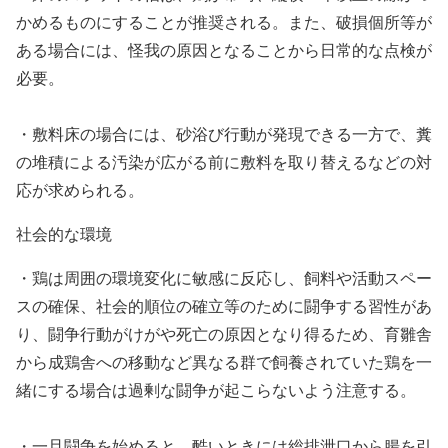
かめるものにすることが推奨される。また、破損個所等が
ある場合には、怪我の原因となることから日常的な点検が
必要。
・敷料床の場合には、砂浴び行動が発現できる一方で、糞
の堆積による汚染が広がる前に敷料を取り替えるなどの対
応が求められる。
社会的な環境
・鶏は周囲の環境変化に敏感に反応し、飼料や活動スペー
スの確保、社会的順位の確立等のために闘争する習性があ
り、闘争行動がけがや死亡の原因となり得るため、育雛舎
から成鶏舎への移動など異なる群で飼養されていた鶏を一
緒にする場合は過剰な闘争が起こらないよう注意する。
・一旦闘争を始めると、酷いときには総排泄口から腸を引