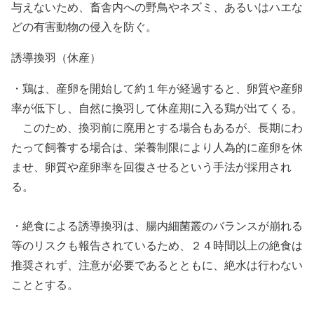
与えないため、畜舎内への野鳥やネズミ、あるいはハエな
どの有害動物の侵入を防ぐ。
誘導換羽（休産）
・鶏は、産卵を開始して約１年が経過すると、卵質や産卵
率が低下し、自然に換羽して休産期に入る鶏が出てくる。
このため、換羽前に廃用とする場合もあるが、長期にわ
たって飼養する場合は、栄養制限により人為的に産卵を休
ませ、卵質や産卵率を回復させるという手法が採用され
る。
・絶食による誘導換羽は、腸内細菌叢のバランスが崩れる
等のリスクも報告されているため、２４時間以上の絶食は
推奨されず、注意が必要であるとともに、絶水は行わない
こととする。