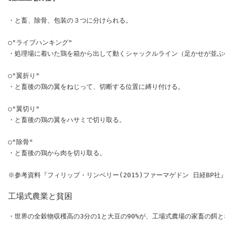
・と畜、除骨、包装の３つに分けられる。

○"ライブハンキング"

・処理場に着いた鶏を箱から出して動くシャックルライン（足かせが並ぶ
○"翼折り"

・と畜後の鶏の翼をねじって、切断する位置に縛り付ける。

○"翼切り"

・と畜後の鶏の翼をハサミで切り取る。

○"除骨"

・と畜後の鶏から肉を切り取る。

工場式農業と貧困
・世界の全穀物収穫高の3分の1と大豆の90%が、工場式農場の家畜の餌