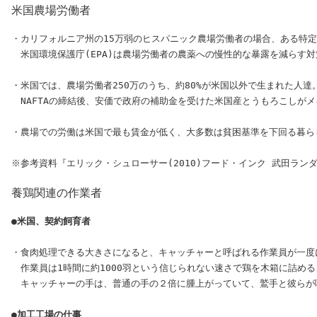
米国農場労働者
・カリフォルニア州の15万弱のヒスパニック農場労働者の場合、ある特定の
　米国環境保護庁(EPA)は農場労働者の農薬への慢性的な暴露を減らす対
・米国では、農場労働者250万のうち、約80%が米国以外で生まれた人
　NAFTAの締結後、安価で政府の補助金を受けた米国産とうもろこしが
・農場での労働は米国で最も賃金が低く、大多数は貧困基準を下回る暮ら
養鶏関連の作業者
●米国、契約飼育者
・食肉処理できる大きさになると、キャッチャーと呼ばれる作業員が一度
　作業員は1時間に約1000羽という信じられない速さで鶏を木箱に詰め
　キャッチャーの手は、普通の手の２倍に腫上がっていて、鷲手と彼らが呼
●加工工場の仕事