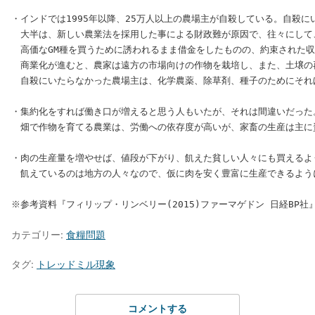
・インドでは1995年以降、25万人以上の農場主が自殺している。自殺
　大半は、新しい農業法を採用した事による財政難が原因で、往々にして、
　高価なGM種を買うために誘われるまま借金をしたものの、約束された収
　商業化が進むと、農家は遠方の市場向けの作物を栽培し、また、土壌の
　自殺にいたらなかった農場主は、化学農薬、除草剤、種子のためにそれ
・集約化をすれば働き口が増えると思う人もいたが、それは間違いだった。
　畑で作物を育てる農業は、労働への依存度が高いが、家畜の生産は主に
・肉の生産量を増やせば、値段が下がり、飢えた貧しい人々にも買えるよ
　飢えているのは地方の人々なので、仮に肉を安く豊富に生産できるよう
カテゴリー:
食糧問題
タグ:
トレッドミル現象
コメントする