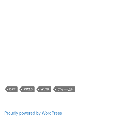
DPF
PM2.5
WLTP
ディーゼル
Proudly powered by WordPress