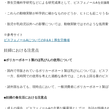
・厚生労働科学研究などによる研究成果として、ビスフェノールAを妊娠動
・これらの動物実験が科学的に確かなものかどうか、ヒトにも起こりうる
・胎児や乳幼児以外への影響については、動物実験ではそのような低用量
ビスフェノールAについてのQ＆A｜厚生労働省
妊婦における注意点
●ポリカーボネート製のほ乳びんの使用について
・国内で市販されているポリカーボネート製ほ乳びんについては、ビスフェ
　一方、長時間での使用を考えた過酷な条件では、これを上回る量のビスフ
・諸外国をみても、現時点において、一般消費者にポリカーボネート製ほ
●妊婦の食生活における注意点
・成人の場合、ビスフェノールAの主要な曝露源としては、缶詰が指摘され