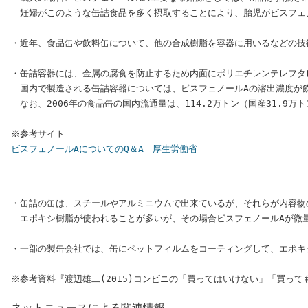
　妊婦がこのような缶詰食品を多く摂取することにより、胎児がビスフェノ
・近年、食品缶や飲料缶について、他の合成樹脂を容器に用いるなどの技
・缶詰容器には、金属の腐食を防止するため内面にポリエチレンテレフタ
　国内で製造される缶詰容器については、ビスフェノールAの溶出濃度が飲料
　なお、2006年の食品缶の国内流通量は、114.2万トン（国産31.9万
ビスフェノールAについてのQ＆A｜厚生労働省
・缶詰の缶は、スチールやアルミニウムで出来ているが、それらが内容物
　エポキシ樹脂が使われることが多いが、その場合ビスフェノールAが微量
・一部の製缶会社では、缶にペットフィルムをコーティングして、エポキ
ネットニュースによる関連情報