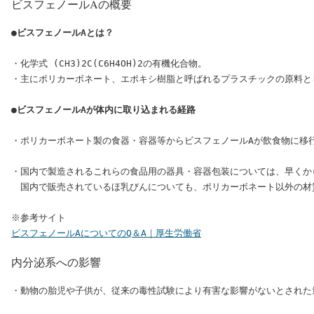
ビスフェノールAの概要
●ビスフェノールAとは？
・化学式 (CH3)2C(C6H4OH)2の有機化合物。

・主にポリカーボネート、エポキシ樹脂と呼ばれるプラスチックの原料とし
●ビスフェノールAが体内に取り込まれる経路
・ポリカーボネート製の食器・容器等からビスフェノールAが飲食物に移
・国内で製造されるこれらの食品用の器具・容器包装については、早くか
　国内で販売されているほ乳びんについても、ポリカーボネート以外の材
ビスフェノールAについてのQ＆A｜厚生労働省
内分泌系への影響
・動物の胎児や子供が、従来の毒性試験により有害な影響がないとされた量