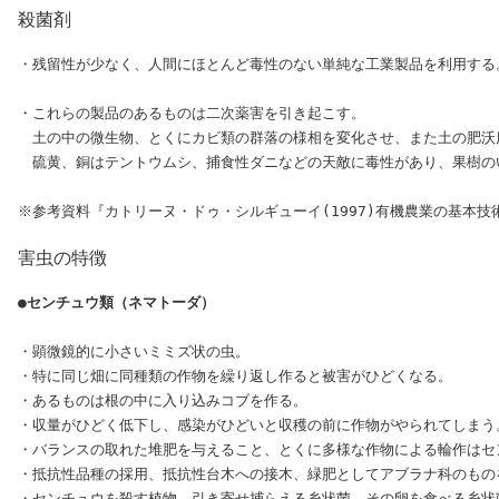
殺菌剤
・残留性が少なく、人間にほとんど毒性のない単純な工業製品を利用する
・これらの製品のあるものは二次薬害を引き起こす。

　土の中の微生物、とくにカビ類の群落の様相を変化させ、また土の肥沃
　硫黄、銅はテントウムシ、捕食性ダニなどの天敵に毒性があり、果樹の
害虫の特徴
●センチュウ類（ネマトーダ）
・顕微鏡的に小さいミミズ状の虫。

・特に同じ畑に同種類の作物を繰り返し作ると被害がひどくなる。

・あるものは根の中に入り込みコブを作る。

・収量がひどく低下し、感染がひどいと収穫の前に作物がやられてしまう。
・バランスの取れた堆肥を与えること、とくに多様な作物による輪作はセ
・抵抗性品種の採用、抵抗性台木への接木、緑肥としてアブラナ科のもの
・センチュウを殺す植物、引き寄せ捕らえる糸状菌、その卵を食べる糸状