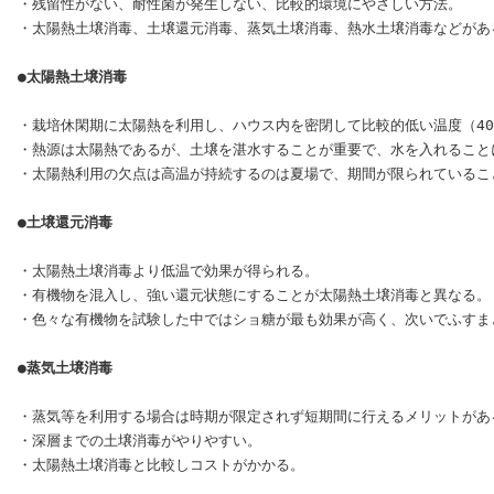
・残留性がない、耐性菌が発生しない、比較的環境にやさしい方法。

・太陽熱土壌消毒、土壌還元消毒、蒸気土壌消毒、熱水土壌消毒などがある
●太陽熱土壌消毒
・栽培休閑期に太陽熱を利用し、ハウス内を密閉して比較的低い温度（40～
・熱源は太陽熱であるが、土壌を湛水することが重要で、水を入れること
・太陽熱利用の欠点は高温が持続するのは夏場で、期間が限られているこ
●土壌還元消毒
・太陽熱土壌消毒より低温で効果が得られる。

・有機物を混入し、強い還元状態にすることが太陽熱土壌消毒と異なる。

・色々な有機物を試験した中ではショ糖が最も効果が高く、次いでふすま
●蒸気土壌消毒
・蒸気等を利用する場合は時期が限定されず短期間に行えるメリットがある
・深層までの土壌消毒がやりやすい。

・太陽熱土壌消毒と比較しコストがかかる。
