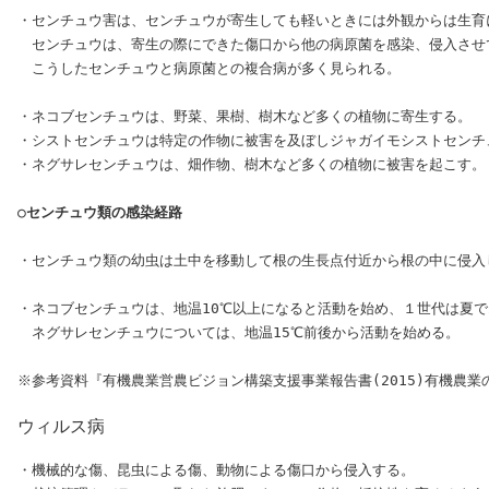
・センチュウ害は、センチュウが寄生しても軽いときには外観からは生育
　センチュウは、寄生の際にできた傷口から他の病原菌を感染、侵入させて
　こうしたセンチュウと病原菌との複合病が多く見られる。

・ネコブセンチュウは、野菜、果樹、樹木など多くの植物に寄生する。

・シストセンチュウは特定の作物に被害を及ぼしジャガイモシストセンチュ
・ネグサレセンチュウは、畑作物、樹木など多くの植物に被害を起こす。

○センチュウ類の感染経路
・センチュウ類の幼虫は土中を移動して根の生長点付近から根の中に侵入
・ネコブセンチュウは、地温10℃以上になると活動を始め、１世代は夏で
　ネグサレセンチュウについては、地温15℃前後から活動を始める。

ウィルス病
・機械的な傷、昆虫による傷、動物による傷口から侵入する。
