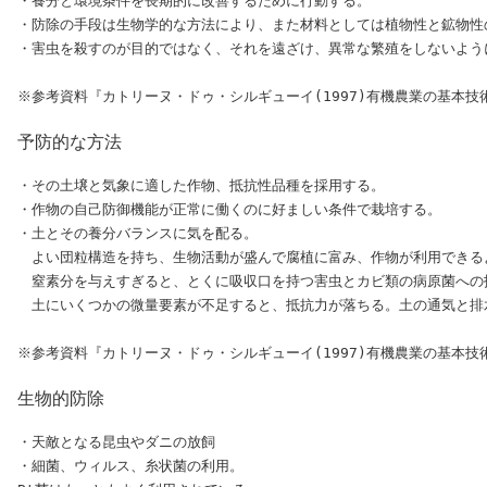
・養分と環境条件を長期的に改善するために行動する。

・防除の手段は生物学的な方法により、また材料としては植物性と鉱物性の
・害虫を殺すのが目的ではなく、それを遠ざけ、異常な繁殖をしないように
予防的な方法
・その土壌と気象に適した作物、抵抗性品種を採用する。

・作物の自己防御機能が正常に働くのに好ましい条件で栽培する。

・土とその養分バランスに気を配る。

　よい団粒構造を持ち、生物活動が盛んで腐植に富み、作物が利用できる
　窒素分を与えすぎると、とくに吸収口を持つ害虫とカビ類の病原菌への抵
　土にいくつかの微量要素が不足すると、抵抗力が落ちる。土の通気と排
生物的防除
・天敵となる昆虫やダニの放飼

・細菌、ウィルス、糸状菌の利用。
