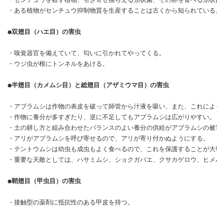
・ある植物がセンチュウ抑制物質を生産することは古くから知られている。
●双翅目（ハエ目）の害虫
・嗅覚器官を備えていて、匂いに引かれてやってくる。

・ウジ虫が根にトンネルをあける。

●半翅目（カメムシ目）と総翅目（アザミウマ目）の害虫
・アブラムシは作物の表皮を破って師管から汁液を吸い、また、これによ
・作物に養分が多すぎたり、逆に不足してもアブラムシは広がりやすい。

・土の耕し方と組み合わせたバランスのよい養分の供給がアブラムシの被害
・アリがアブラムシを呼び寄せるので、アリが寄り付かぬようにする。

・テントウムシは幼虫も成虫もよく食べるので、これを保護することが大切
・重要な天敵としては、ハサミムシ、ショクガバエ、クサカゲロウ、ヒメ
●鞘翅目（甲虫目）の害虫
・接触型の薬剤に抵抗性のある甲皮を持つ。
