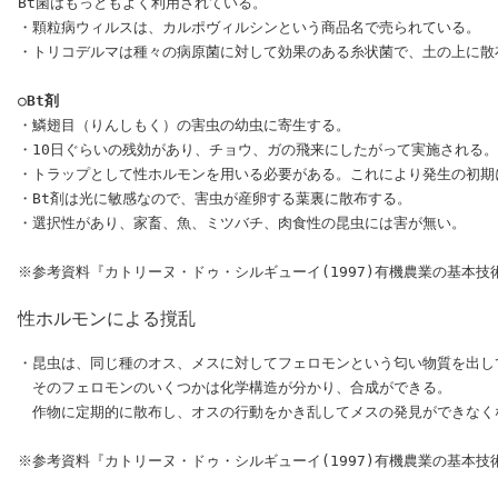
Bt菌はもっともよく利用されている。

・顆粒病ウィルスは、カルポヴィルシンという商品名で売られている。

・トリコデルマは種々の病原菌に対して効果のある糸状菌で、土の上に散
○Bt剤
・鱗翅目（りんしもく）の害虫の幼虫に寄生する。

・10日ぐらいの残効があり、チョウ、ガの飛来にしたがって実施される。

・トラップとして性ホルモンを用いる必要がある。これにより発生の初期
・Bt剤は光に敏感なので、害虫が産卵する葉裏に散布する。

・選択性があり、家畜、魚、ミツバチ、肉食性の昆虫には害が無い。

性ホルモンによる撹乱
・昆虫は、同じ種のオス、メスに対してフェロモンという匂い物質を出し
　そのフェロモンのいくつかは化学構造が分かり、合成ができる。

　作物に定期的に散布し、オスの行動をかき乱してメスの発見ができなく