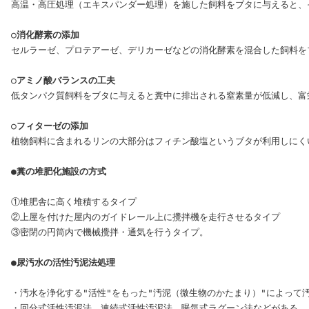
高温・高圧処理（エキスパンダー処理）を施した飼料をブタに与えると、そ
○消化酵素の添加
セルラーゼ、プロテアーゼ、デリカーゼなどの消化酵素を混合した飼料をブタ
○アミノ酸バランスの工夫
低タンパク質飼料をブタに与えると糞中に排出される窒素量が低減し、富
○フィターゼの添加
植物飼料に含まれるリンの大部分はフィチン酸塩というブタが利用しにく
●糞の堆肥化施設の方式
①堆肥舎に高く堆積するタイプ

②上屋を付けた屋内のガイドレール上に攪拌機を走行させるタイプ

③密閉の円筒内で機械攪拌・通気を行うタイプ。

●尿汚水の活性汚泥法処理
・汚水を浄化する"活性"をもった"汚泥（微生物のかたまり）"によって
・回分式活性汚泥法、連続式活性汚泥法、曝気式ラグーン法などがある。
