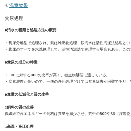
温室効果
糞尿処理
●汚水の種類と処理方法の概要
・糞尿分離型で処理され、糞は堆肥化処理、尿汚水は活性汚泥法処理とい
・糞尿のすべてを水洗処理して、活性汚泥法で処理する場合もある。この
●糞尿の成分の特徴
・CODに対するBODの比率が高く、微生物処理に適している。

・窒素濃度が高いので、一般の浄化処理だけでは窒素除去が困難であり、
●糞量の低減化と質の改善
○飼料の質の改善
低繊維で高エネルギーの飼料は糞量を減少させ、糞中のBODやSS（浮遊
○高温・高圧処理